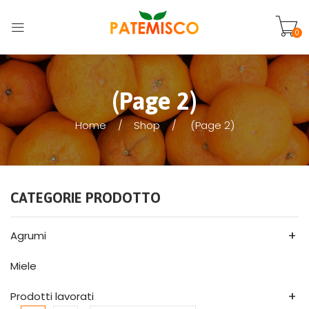
0
(Page 2)
Home
Shop
(Page 2)
CATEGORIE PRODOTTO
+
Agrumi
Miele
+
Prodotti lavorati