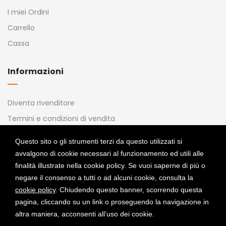
I miei Ordini
Carrello
Cassa
Informazioni
Diventa rivenditore
Termini e condizioni di vendita
Privacy Policy
Questo sito o gli strumenti terzi da questo utilizzati si
Cookie Policy
avvalgono di cookie necessari al funzionamento ed utili alle
Richiesta di accesso ai dati
finalità illustrate nella cookie policy. Se vuoi saperne di più o
negare il consenso a tutti o ad alcuni cookie, consulta la
Gestisci Cookie Policy
cookie policy
. Chiudendo questo banner, scorrendo questa
pagina, cliccando su un link o proseguendo la navigazione in
Metodi Di Pagamento
altra maniera, acconsenti all’uso dei cookie.