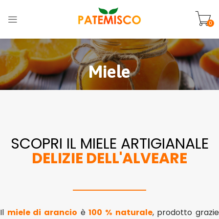
0
Miele
SCOPRI IL MIELE ARTIGIANALE
DELIZIE DELL'ALVEARE
Il
miele di arancio
è
100 %
naturale
, prodotto grazi